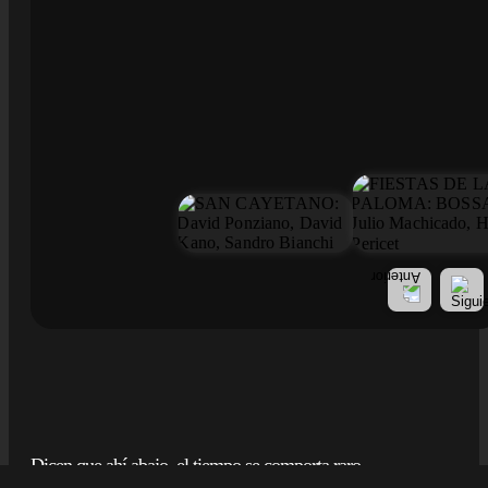
PRIVACIDAD
AVISO LEGAL
COOKIES
With ♡ by BellyBottom
Dicen que ahí abajo, el tiempo se comporta raro,
que dentro las prisas desaparecen, y lo de fuera deja de importar.