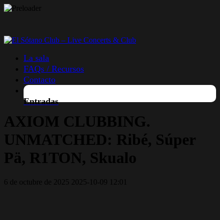
La sala
FAQs / Recursos
Contacto
Entradas
AXIOM CLUBBING.
UNMATCHED: Ribé, Súper
Pä, R1TON, Skualo
6 de octubre de 2025
2025-10-09 12:01